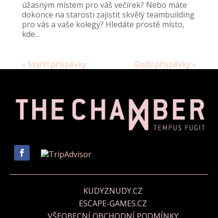
úžasným místem pro váš večírek? Nebo máte
dokonce na starosti zajistit skvělý teambuilding
pro vás a vaše kolegy? Hledáte prostě místo,
kde...
« Starší příspěvky
Další příspěvky »
KUDYZNUDY.CZ
ESCAPE-GAMES.CZ
VŠEOBECNÍ OBCHODNÍ PODMÍNKY