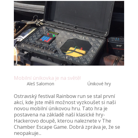
Mobilní únikovka je na světě!
autor:
Aleš Salomon
|
Čvn 1, 2017
|
Únikové hry
Ostravský festival Rainbow run se stal první
akcí, kde jste měli možnost vyzkoušet si naši
novou mobilní únikovou hru. Tato hra je
postavena na základě naší klasické hry-
Hackerovo doupě, kterou naleznete v The
Chamber Escape Game. Dobrá zpráva je, že se
neopakuje...