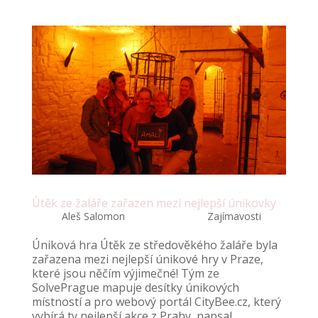
Útěk ze žaláře zařazen mezi nejlepší únikovky
autor:
Aleš Salomon
|
Bře 19, 2017
|
Zajímavosti
Úniková hra Útěk ze středověkého žaláře byla
zařazena mezi nejlepší únikové hry v Praze,
které jsou něčím výjimečné! Tým ze
SolvePrague mapuje desítky únikových
místností a pro webový portál CityBee.cz, který
vybírá ty nejlepší akce z Prahy, napsal