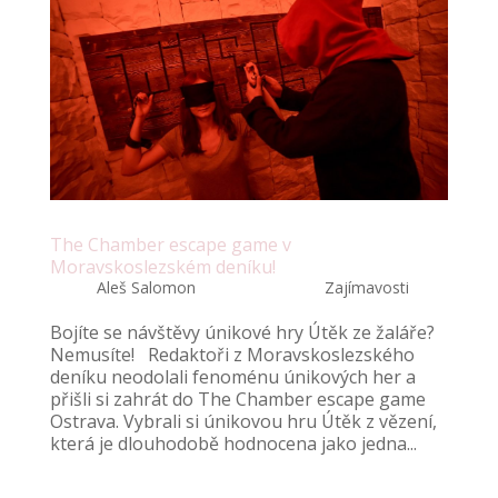
The Chamber escape game v
Moravskoslezském deníku!
autor:
Aleš Salomon
|
Čvn 14, 2017
|
Zajímavosti
Bojíte se návštěvy únikové hry Útěk ze žaláře?
Nemusíte! Redaktoři z Moravskoslezského
deníku neodolali fenoménu únikových her a
přišli si zahrát do The Chamber escape game
Ostrava. Vybrali si únikovou hru Útěk z vězení,
která je dlouhodobě hodnocena jako jedna...